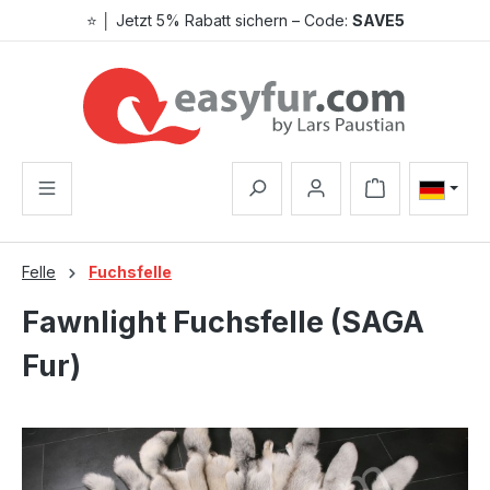
⭐ │ Jetzt 5% Rabatt sichern – Code:
SAVE5
Zum Hauptinhalt springen
Warenkorb enthä
Felle
Fuchsfelle
Fawnlight Fuchsfelle (SAGA
Fur)
Bildergalerie überspringen