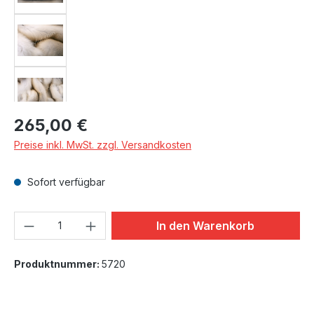
Regulärer Preis:
265,00 €
Preise inkl. MwSt. zzgl. Versandkosten
Sofort verfügbar
Produkt Anzahl: Gib den gewünschten We
In den Warenkorb
Produktnummer:
5720