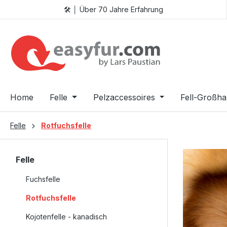
🛠️ │ Über 70 Jahre Erfahrung
 Hauptinhalt springen
Zur Suche springen
Zur Hauptnavigation springen
Home
Felle
Pelzaccessoires
Fell-Großha
Felle
Rotfuchsfelle
Felle
Fuchsfelle
Rotfuchsfelle
Kojotenfelle - kanadisch