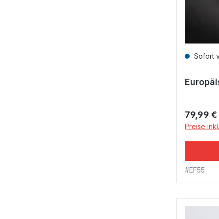
Sofort 
Europäi
Reguläre
79,99 €
Preise ink
#EF55