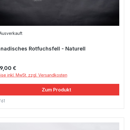
Ausverkauft
nadisches Rotfuchsfell - Naturell
gulärer Preis:
9,00 €
ise inkl. MwSt. zzgl. Versandkosten
Zum Produkt
F61