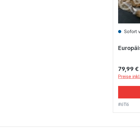
Sofort 
Europäi
Reguläre
79,99 €
Preise ink
#6116