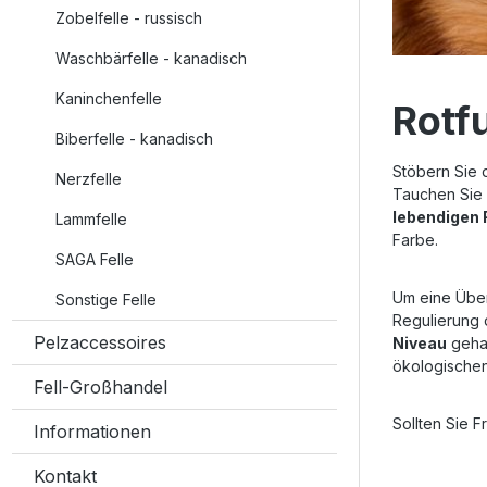
Zobelfelle - russisch
Waschbärfelle - kanadisch
Kaninchenfelle
Rotf
Biberfelle - kanadisch
Stöbern Sie 
Nerzfelle
Tauchen Sie 
lebendigen 
Lammfelle
Farbe.
SAGA Felle
Um eine Über
Sonstige Felle
Regulierung 
Pelzaccessoires
Niveau
gehal
ökologischen
Fell-Großhandel
Sollten Sie 
Informationen
Kontakt