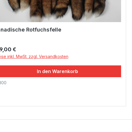
nadische Rotfuchsfelle
gulärer Preis:
9,00 €
ise inkl. MwSt. zzgl. Versandkosten
In den Warenkorb
300