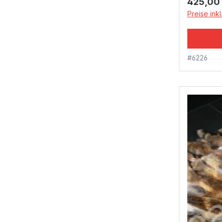
Reguläre
425,00
Preise ink
#6226