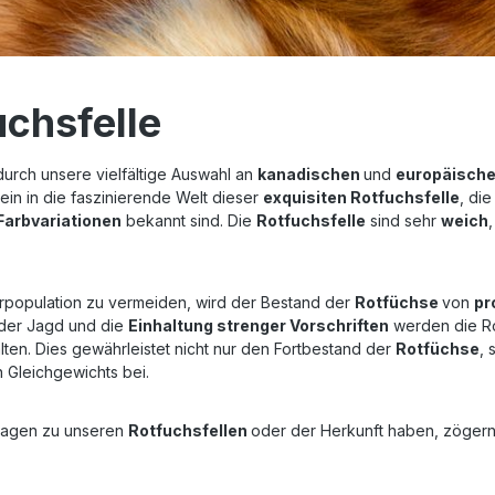
uchsfelle
durch unsere vielfältige Auswahl an
kanadischen
und
europäische
ein in die faszinierende Welt dieser
exquisiten Rotfuchsfelle
, die
Farbvariationen
bekannt sind. Die
Rotfuchsfelle
sind sehr
weich
population zu vermeiden, wird der Bestand der
Rotfüchse
von
pr
der Jagd und die
Einhaltung strenger Vorschriften
werden die Ro
ten. Dies gewährleistet nicht nur den Fortbestand der
Rotfüchse
, 
 Gleichgewichts bei.
Fragen zu unseren
Rotfuchsfellen
oder der Herkunft haben, zögern S