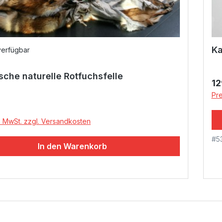
Ka
verfügbar
sche naturelle Rotfuchsfelle
Re
12
Pre
r Preis:
l. MwSt. zzgl. Versandkosten
#5
In den Warenkorb