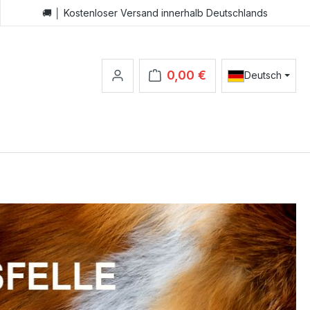
🚚 │ Kostenloser Versand innerhalb Deutschlands
0,00 €
Deutsch
Warenkorb enthält 0 Positionen.