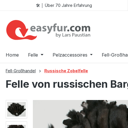
🛠️ │ Über 70 Jahre Erfahrung
 Hauptinhalt springen
Zur Suche springen
Zur Hauptnavigation springen
Home
Felle
Pelzaccessoires
Fell-Großha
Fell-Großhandel
Russische Zobelfelle
Felle von russischen Ba
Bildergalerie überspringen