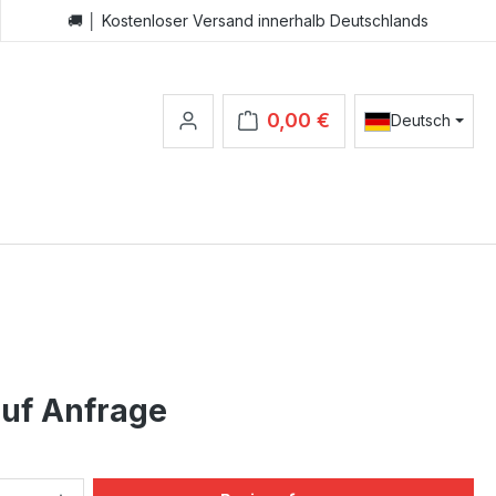
🚚 │ Kostenloser Versand innerhalb Deutschlands
0,00 €
Deutsch
Warenkorb enthält 0 Positionen.
auf Anfrage