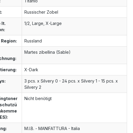
:
Titanio
t:
Russischer Zobel
lt.
1/2, Large, X-Large
on:
 Region:
Russland
Martes zibellina (Sable)
chnung:
tierung:
X-Dark
ys:
3 pcs. x Silvery 0 - 24 pcs. x Silvery 1 - 15 pcs. x
Silvery 2
ngtoner
Nicht benötigt
schutzü
inkomme
ES):
ng:
M.I.B. - MANIFATTURA - Italia