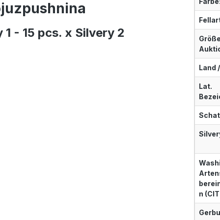
Farbe
ojuzpushnina
Fellar
 1 - 15 pcs. x Silvery 2
Größe 
Aukti
Land /
Lat.
Bezei
Schat
Silver
Washi
Arten
bere
n (CIT
Gerbu