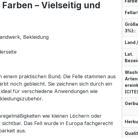
Farbe
 Farben – Vielseitig und
Fellar
Größe
3%)::
 Handwerk, Bekleidung
Land /
derseite
Lat.
Bezei
Washi
 in einem praktischen Bund. Die Felle stammen aus
Arten
rbt noch gebleicht. Sie zeichnen sich durch ein
erei
 ideal für verschiedene Anwendungen wie
(CITE
ekleidungszubehör.
Gerbu
Unregelmäßigkeiten wie kleinen Löchern oder
Herku
ht sichtbar. Das Fell wurde in Europa fachgerecht
arkeit aus.
Qualit