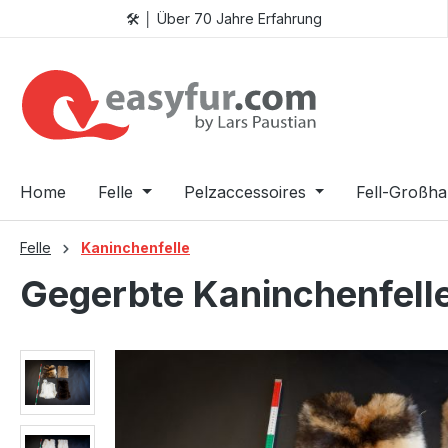
🛠️ │ Über 70 Jahre Erfahrung
 Hauptinhalt springen
Zur Suche springen
Zur Hauptnavigation springen
Home
Felle
Pelzaccessoires
Fell-Großha
Felle
Kaninchenfelle
Gegerbte Kaninchenfelle
Bildergalerie überspringen