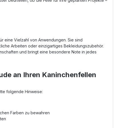
er beurteilen, ob die Felle für Ihre geplanten Projekte –
ür eine Vielzahl von Anwendungen. Sie sind
liche Arbeiten oder einzigartiges Bekleidungszubehör.
genschaften und bringt eine besondere Note in jedes
ude an Ihren Kaninchenfellen
itte folgende Hinweise:
lichen Farben zu bewahren
lten