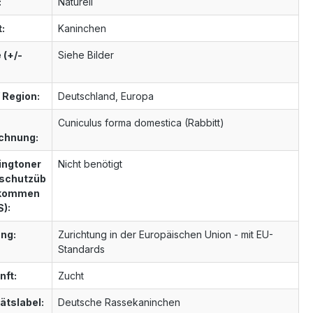
:
Naturell
t:
Kaninchen
 (+/-
Siehe Bilder
 Region:
Deutschland, Europa
Cuniculus forma domestica (Rabbitt)
chnung:
ngtoner
Nicht benötigt
schutzüb
nkommen
S):
ng:
Zurichtung in der Europäischen Union - mit EU-
Standards
nft:
Zucht
ätslabel:
Deutsche Rassekaninchen