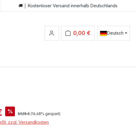
🚚 │ Kostenloser Versand innerhalb Deutschlands
0,00 €
Deutsch
Warenkorb enthält 0 Positionen.
:
€
%
Regulärer Preis:
59,95 €
(16.68% gespart)
MwSt. zzgl. Versandkosten