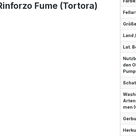
Farbe
Rinforzo Fume (Tortora)
Fellar
Größe 
Land /
Lat. 
Nutzb
den O
Pumpf
Schat
Washi
Arten
men (
Gerbu
Herku