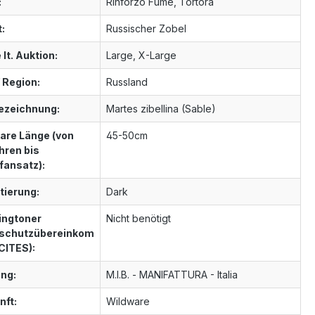
:
Rinforzo Fume, Tortora
t:
Russischer Zobel
lt. Auktion:
Large, X-Large
 Region:
Russland
Bezeichnung:
Martes zibellina (Sable)
are Länge (von
45-50cm
hren bis
ansatz):
tierung:
Dark
ngtoner
Nicht benötigt
schutzübereinkom
CITES):
ng:
M.I.B. - MANIFATTURA - Italia
nft:
Wildware