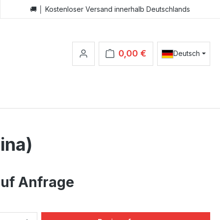
🚚 │ Kostenloser Versand innerhalb Deutschlands
0,00 €
Deutsch
Warenkorb enthält 0 Positionen.
ina)
auf Anfrage