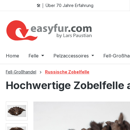
🛠️ │ Über 70 Jahre Erfahrung
 Hauptinhalt springen
Zur Suche springen
Zur Hauptnavigation springen
Home
Felle
Pelzaccessoires
Fell-Großha
Fell-Großhandel
Russische Zobelfelle
Hochwertige Zobelfelle 
Bildergalerie überspringen