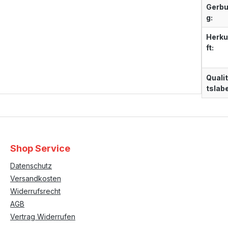
Gerb
g:
Herk
ft:
Quali
tslabe
Shop Service
Datenschutz
Versandkosten
Widerrufsrecht
AGB
Vertrag Widerrufen