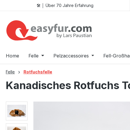
🛠️ │ Über 70 Jahre Erfahrung
 Hauptinhalt springen
Zur Suche springen
Zur Hauptnavigation springen
Home
Felle
Pelzaccessoires
Fell-Großha
Felle
Rotfuchsfelle
Kanadisches Rotfuchs To
Bildergalerie überspringen