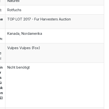
:
Naturell
t:
Rotfuchs
me
TOP LOT 2017 - Fur Harvesters Auction
Kanada, Nordamerika
n:
Vulpes Vulpes (Fox)
c
:
in
Nicht benötigt
r
s
ü
nk
en
S)