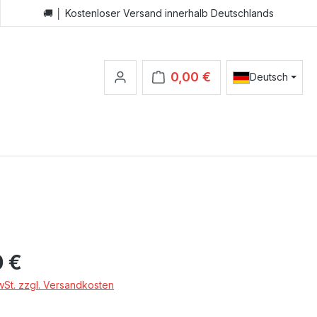
🚚 │ Kostenloser Versand innerhalb Deutschlands
0,00 €
Deutsch
Warenkorb enthält 0 Positionen.
s:
0 €
MwSt. zzgl. Versandkosten