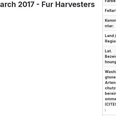
Farbe
arch 2017 - Fur Harvesters
Fellar
Kom
ntar:
Land /
Regio
Lat.
Bezei
hnung
Wash
gtone
Arten
chutz
berei
omm
(CITE
: