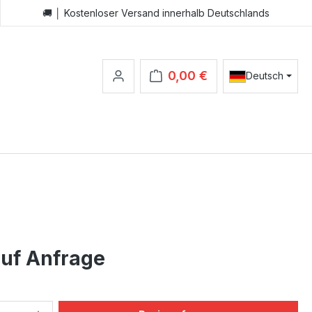
🚚 │ Kostenloser Versand innerhalb Deutschlands
0,00 €
Deutsch
Warenkorb enthält 0 Positionen.
auf Anfrage