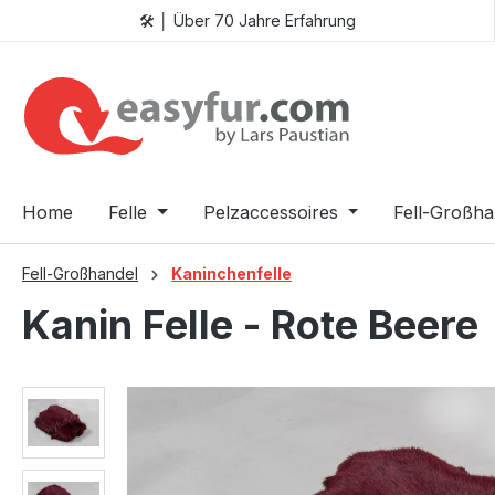
🛠️ │ Über 70 Jahre Erfahrung
 Hauptinhalt springen
Zur Suche springen
Zur Hauptnavigation springen
Home
Felle
Pelzaccessoires
Fell-Großha
Fell-Großhandel
Kaninchenfelle
Kanin Felle - Rote Beere
Bildergalerie überspringen