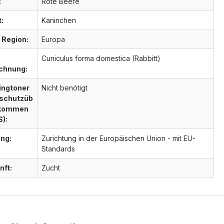
:
Rote Beere
t:
Kaninchen
 Region:
Europa
Cuniculus forma domestica (Rabbitt)
chnung:
ngtoner
Nicht benötigt
schutzüb
nkommen
S):
ng:
Zurichtung in der Europäischen Union - mit EU-
Standards
nft:
Zucht