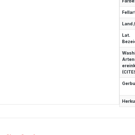
Farbe
Fellar
Land /
Lat.
Bezei
Washi
Arten
erei
(CITE
Gerbu
Herku