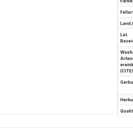
Farbe
Fellar
Land /
Lat.
Bezei
Washi
Arten
erei
(CITE
Gerbu
Herku
Qualit