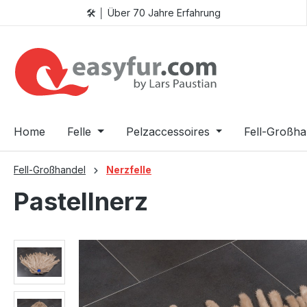
🛠️ │ Über 70 Jahre Erfahrung
 Hauptinhalt springen
Zur Suche springen
Zur Hauptnavigation springen
Home
Felle
Pelzaccessoires
Fell-Großha
Fell-Großhandel
Nerzfelle
Pastellnerz
Bildergalerie überspringen