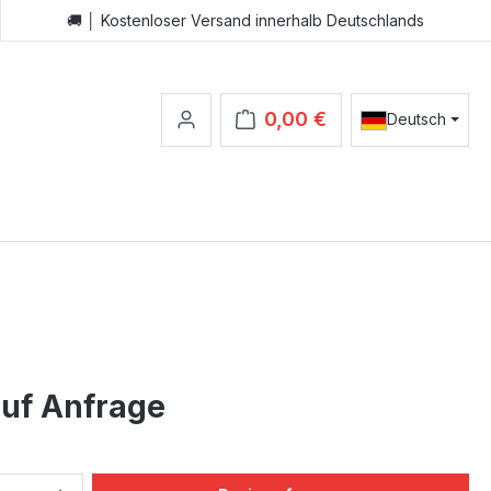
🚚 │ Kostenloser Versand innerhalb Deutschlands
0,00 €
Deutsch
Warenkorb enthält 0 Positionen.
auf Anfrage