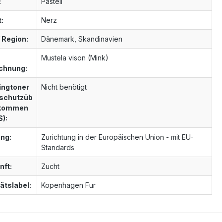
:
Pastell
t:
Nerz
 Region:
Dänemark, Skandinavien
Mustela vison (Mink)
chnung:
ngtoner
Nicht benötigt
schutzüb
nkommen
S):
ng:
Zurichtung in der Europäischen Union - mit EU-
Standards
nft:
Zucht
ätslabel:
Kopenhagen Fur