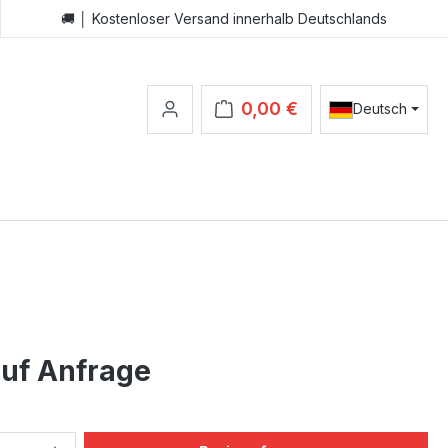
🚚 │ Kostenloser Versand innerhalb Deutschlands
0,00 €
Deutsch
Warenkorb enthält 0 Positionen.
auf Anfrage