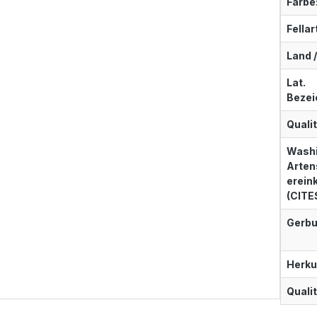
Farbe
Fellar
Land /
Lat.
Bezei
Qualit
Washi
Arten
erei
(CITE
Gerbu
Herku
Qualit