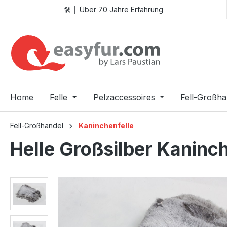
🛠️ │ Über 70 Jahre Erfahrung
 Hauptinhalt springen
Zur Suche springen
Zur Hauptnavigation springen
Home
Felle
Pelzaccessoires
Fell-Großha
Fell-Großhandel
Kaninchenfelle
Helle Großsilber Kaninc
Bildergalerie überspringen