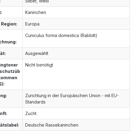
:
Silber, Weiß
t:
Kaninchen
 Region:
Europa
Cuniculus forma domestica (Rabbitt)
chnung:
ät:
Ausgewählt
ngtoner
Nicht benötigt
schutzüb
nkommen
S):
ng:
Zurichtung in der Europäischen Union - mit EU-
Standards
nft:
Zucht
ätslabel:
Deutsche Rassekaninchen